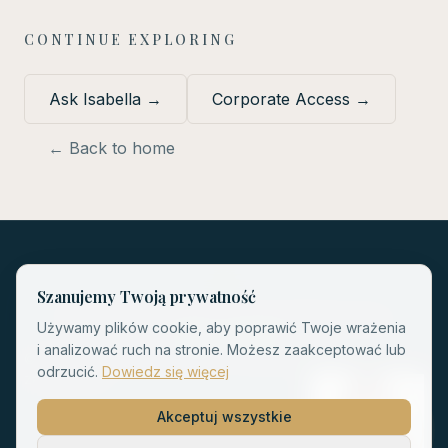
CONTINUE EXPLORING
Ask Isabella
→
Corporate Access
→
← Back to home
Szanujemy Twoją prywatność
Sklep
Polityka Prywatności
Regulamin
Nota Prawna
Używamy plików cookie, aby poprawić Twoje wrażenia
Polityka Cookies
i analizować ruch na stronie. Możesz zaakceptować lub
©
2026
WellnessSpirit Institute.
Wszelkie prawa
odrzucić.
Dowiedz się więcej
zastrzeżone.
Akceptuj wszystkie